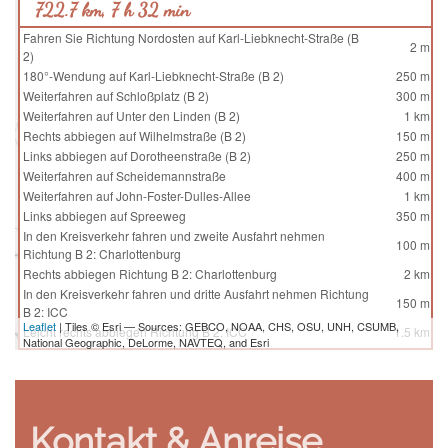
722.7 km, 7 h 32 min
Fahren Sie Richtung Nordosten auf Karl-Liebknecht-Straße (B
2 m
2)
180°-Wendung auf Karl-Liebknecht-Straße (B 2)
250 m
Weiterfahren auf Schloßplatz (B 2)
300 m
Weiterfahren auf Unter den Linden (B 2)
1 km
Rechts abbiegen auf Wilhelmstraße (B 2)
150 m
Links abbiegen auf Dorotheenstraße (B 2)
250 m
Weiterfahren auf Scheidemannstraße
400 m
Weiterfahren auf John-Foster-Dulles-Allee
1 km
Links abbiegen auf Spreeweg
350 m
In den Kreisverkehr fahren und zweite Ausfahrt nehmen
100 m
Richtung B 2: Charlottenburg
Rechts abbiegen Richtung B 2: Charlottenburg
2 km
In den Kreisverkehr fahren und dritte Ausfahrt nehmen Richtung
150 m
B 2: ICC
Leaflet
| Tiles © Esri — Sources: GEBCO, NOAA, CHS, OSU, UNH, CSUMB,
Leicht rechts abbiegen Richtung B 2: ICC
1.5 km
National Geographic, DeLorme, NAVTEQ, and Esri
Weiterfahren auf Sophie-Charlotte-Platz (B 2)
70 m
Weiterfahren auf Kaiserdamm (B 2)
1 km
Links abbiegen auf Messedamm
80 m
Auffahrt nehmen Richtung A 100: Dresden
350 m
Kontakt & Anreise
Leicht links auffahren Richtung Dresden
400 m